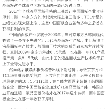
晶面板占全球液晶面板市场的份额已超过五成。
2017年全球液晶面板价格的上涨曾让中国面板企业收获
厚利，那一年京东方的净利润大幅上涨三倍多，TCL华星的
业绩也出现大幅上涨，这是中国面板企业苦熬多年之后首次
获得胜利的果实。
中国的面板产业发轫于
2003年，当时京东方从韩国现代
收购了一条并不先进的3．5代液晶面板生产线，由此获得了
液晶面板生产技术，然而由于技术的落后导致京东方连续亏
损。直到2009年京东方筹建8．5代线，也在那一年TCL华星
投产第一条8．5代线，由此中国的液晶面板生产技术终于赶
上了全球先进水平。
然而此后
液晶面板
价格曾出现下滑趋势，导致京东方和
TCL华星继续饱受煎熬，不过它们并未止步，后来又投建全
球最先进的10．5／11代线，在产能方面逐渐超越了韩国面
板企业，面对中国面板企业加速扩张液晶面板产能，韩国企
业开始退缩，液晶面板价格才在2017年迎来转折，而中国面
板企业也在那一年收获了厚利。