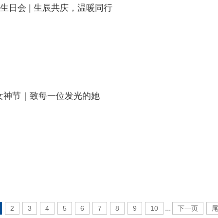
生日会 | 生辰共庆，温暖同行
8女神节｜致每一位发光的她
...
2
3
4
5
6
7
8
9
10
下一页