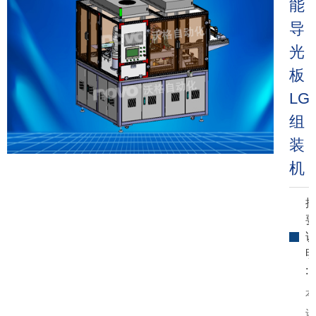
能
导
光
板
LG
组
装
机
:
本
设