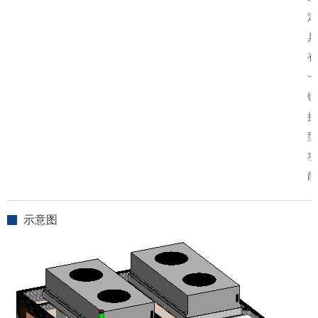
定
具
有
一
键
换
型
功
能
示意图