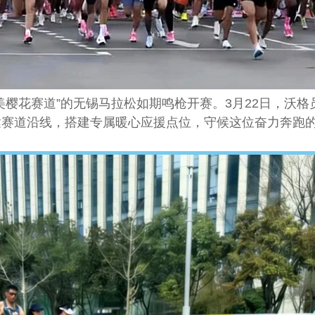
美樱花赛道”的无锡马拉松如期鸣枪开赛。3月22日，沃
达赛道沿线，搭建专属暖心应援点位，守候这位奋力奔跑