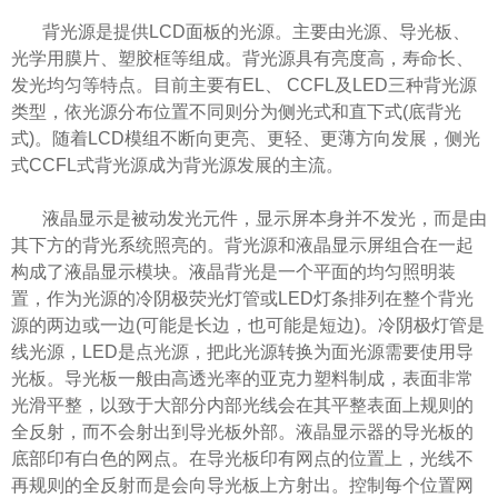
背光源是提供
LCD
面板的光源。主
要由光源、导光板、
光
学用膜片、塑胶框等组成。背光源具有亮度高，寿命长、
发光均匀等特点。目前主要有
EL
、
CCFL
及
LED
三种背光源
类型，依光源分布位置不同则分为侧光式和直下式
(
底背光
式
)
。随着
LCD
模组不断向更亮、更轻、更薄方向发展，侧光
式
CCFL
式背光源成为背光源发展的主流。
液晶显示是被动发光元件，显示屏本身并不发光，而是由
其下方的背光系统照亮的。背光源和液晶显示屏组合在一起
构成了液晶显示模块。液晶背光是一个平面的均匀照明装
置，作为光源的冷阴极荧光灯管或
LED
灯条排列在整个背光
源的两边或一边
(
可能是长边，也可能是短边
)
。冷阴极灯管是
线光源，
LED
是点光源，把此光源转换为面光源需要使用导
光板。导光板一般由高透光率的亚克力塑料制成，表面非常
光滑平整，以致于大部分内部光线会在其平整表面上规则的
全反射，而不会射出到导光板外部。液晶显示器的导光板的
底部印有白色的网点。在导光板印有网点的位置上，光线不
再规则的全反射而是会向导光板上方射出。控制每个位置网