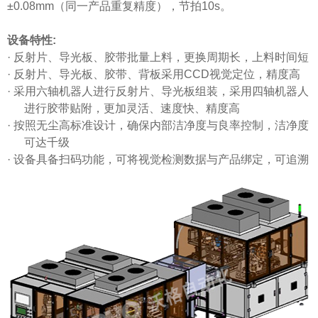
±0.08mm（同一产品重复精度），节拍10s。
设备特性:
·
反射片
、
导光板
、胶带批量上料，更换周期长，上料时间短
·
反射片
、
导光板
、胶带、背板采用
CCD视觉定位，精度高
·
采用六轴机器人进行
反射片
、
导光板
组装，采用四轴机器人
进行胶带贴附，更加灵活、速度快、精度高
·
按照无尘高标准设计，确保内部洁净度与良率控制，洁净度
可达千级
·
设备具备扫码功能，可将视觉检测数据与产品绑定，可追溯