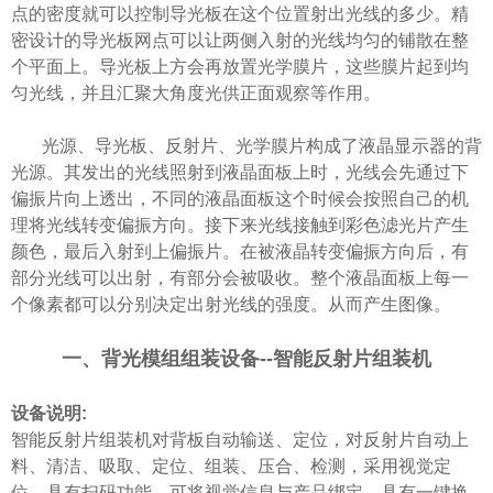
点的密度就可以控制导光板在这个位置射出光线的多少。精
密设计的导光板网点可以让两侧入射的光线均匀的铺散在整
个平面上。导光板上方会再放置光学膜片，这些膜片起到均
匀光线，并且汇聚大角度光供正面观察等作用。
光源、导光板、反射片、光学膜片构成了液晶显示器的背
光源。其发出的光线照射到液晶面板上时，光线会先通过下
偏振片向上透出，不同的液晶面板这个时候会按照自己的机
理将光线转变偏振方向。接下来光线接触到彩色滤光片产生
颜色，最后入射到上偏振片。在被液晶转变偏振方向后，有
部分光线可以出射，有部分会被吸收。整个液晶面板上每一
个像素都可以分别决定出射光线的强度。从而产生图像。
一、背光模组组装设备
--智能反射片组装机
设备说明
:
智能反射片组装机
对背板自动输送、定位，对
反射片
自动上
料、清洁、吸取、定位、组装、压合、检测，采用视觉定
位，具有扫码功能，可将视觉信息与产品绑定，具有一键换