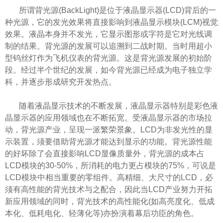
所谓背光源
(BackLight)
是位于液晶显示器
(LCD)
背后的一
种光源，它的发光效果将直接影响到液晶显示模块
(LCM)
视觉
效果。液晶本身并不发光，它显示图形或字符是它对光线调
制的结果。背光源的发展可以追溯到二战时期。当时用超小
型钨丝灯作为飞机仪表的背光源。这是背光源发展的初始阶
段。经过半个世纪的发展，如今背光源已经成为电子独立学
科，并逐步形成研究开发热点。
随着液晶显示技术的不断发展，液晶显示器特别是彩色液
晶显示器的应用领域也在不断拓宽。受液晶显示器的市场拉
动，背光源产业，呈现一派繁荣景象。
LCD
为非发光性的显
示装置，须要
借助
背光源才能达到显示的功能。背光源性能
的好坏除了会直接影响
LCD
显像质量外，背光源的成本占
LCD
模块的
30-50%
，所消耗的电力更占模块的
75%
，可说是
LCD
模块中相当重要的零组件。高精细、大尺寸的
LCD
，必
须有高性能的背光技术与之配合，因此当
LCD
产业努力开拓
新应用领域的同时，背光技术的高性能化
(
如高亮度化、低成
本化、低耗电化、轻薄化等
)
亦扮演着幕后功臣的角色。