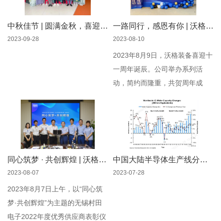
志鑫科长一行莅临沃格装备参观
指导，沃格装备总经理郑俭先生
中秋佳节 | 圆满金秋，喜迎国庆
一路同行，感恩有你 | 沃格装备十一周年庆
带领相关人员陪同参观并进行交
2023-09-28
2023-08-10
流座谈。
2023年8月9日，沃格装备喜迎十
一周年诞辰。公司举办系列活
动，简约而隆重，共贺周年成
就，共襄美好发展
同心筑梦 · 共创辉煌 | 沃格装备荣获无锡村田电子“2022年度优秀供应商”称号！
中国大陆半导体生产线分布图（Sep.2022）；全球2023年新建的13座12英寸晶圆厂
2023-08-07
2023-07-28
2023年8月7日上午，以“同心筑
梦·共创辉煌”为主题的无锡村田
电子2022年度优秀供应商表彰仪